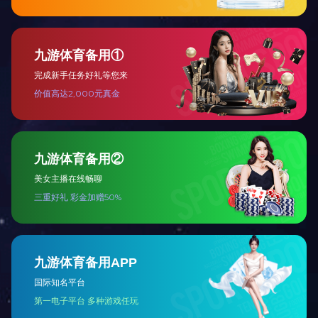
实现更高效、更
精细
的
运营
管理
模式
，
在显著
提升生产效率
的
同
时，稳步提高
产品质量，
进一步
夯实市场竞争力。
此次
获评
“数智工厂”，
既是
对
公司
过
往
努力的
阶段性总结
更是迈向更高目标的新起点。
未来，
江西联坤
将以此为契机，继
续深化数字化转型
实践
，不断提升智能制造
核心
能力
，为推动江
西省制造业高质量发展贡献更多力量。
上一个
:
喜报！联信康成功获批2025年第一批国家“两新”建设项
目支
下一个
:
开云（中国）再度荣登中国电子信息竞争力百强企业榜
上一个
:
喜报！联信康成功获批2025年第一批国家“两新”建设项
目支
下一个
:
开云（中国）再度荣登中国电子信息竞争力百强企业榜
相关文件
更多
暂时没有内容信息显示
请先在网站后台添加数据记录。
推荐新闻
开云（中国）荣登2025江西民营企业100强第38位、