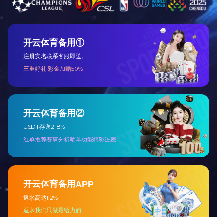
域获得省级认可，更彰显了对公司持续推进技术革新与管理升级
成果的充分肯定。
分类：
集团要闻
作者：
王秀
来源：
发布时间：
2025-10-09 09:20
访问量：
详情
近日，江西省工业和信息化厅
正式公布
第二批
“数字领航”
业
及
“数智工厂”
认定
名单
。其中，
江西联坤智能科技有限公
（以下简称
“江西联坤”）
凭借在制造业数字化转型
领域
的
突出
效
和创新
实践
，
成功
入选
“数智工厂”
行列
。
此次入选，不仅标
着江西联坤在智能制造体系建设、数字化能力构建等领域获得省
级
认可，更彰显了对公司持续推进技术革新与管理升级成果的充
分肯定
。
作为一家
专注
于智能科技研发与应用的
技术
型
企业，江西联
坤始终
立足
技术前沿，积极
推动
数字技术与制造
全
环节
的深度融
合。
公司
通过引入先进的数字化管理系统，
持续
优化
生产流程
，