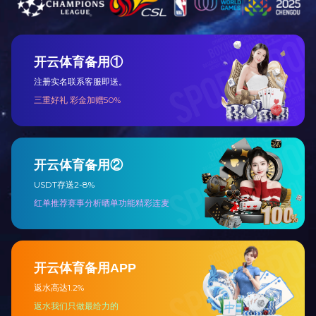
库存:
0
关键词:
相机
高清
广角镜头
电子
覆盖
执法
产品应用
mg+g
一直是

1
产品介绍
[[[[[[[[[[[[[[[[[[[[[[[[[[[[[[[[[[[[[[[[[[[[[[产品参数, 参
数]]]]]]]]]]]]]]]]]]]]]]]]]]]]]]]]]]]]]]]]]]]]]]
以最优的QCDT(品质\成本\交付\技术)，助力客
户长期持续成功