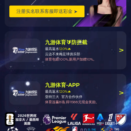
高清广角镜头14M
开云（中国）在高清广角相机镜头领域，具有丰富的研发、工
程、制造经验，产品应用覆盖运动相机、无人机、警用执法仪、
安防监控和全景相机等。
产品规格
ALL GLASS，包含MG+G结构形式
零售价
0.0
元
市场价
0.0
元
浏览量:
1000
产品编号
所属分类
高清广角镜头及影像模组
数量
-
+