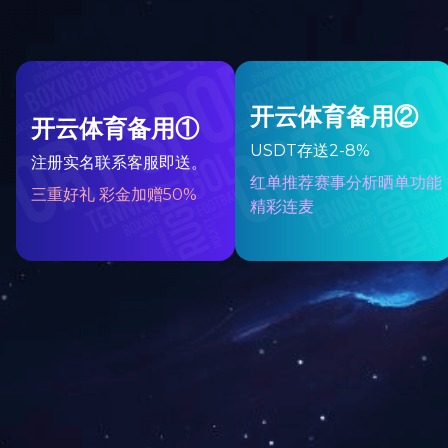
基于DLP技术的图像生成单元，是HUD的核心部件之一。能
零售价
0.0
元
市场价
0.0
元
浏览量:
1000
产品编号
所属分类
车载产品
数量
-
+
库存:
0

1
产品介绍
[[[[[[[[[[[[[[[[[[[[[[[[[[[[[[[[[[[[[[[[[[[[[[产品参数, 参数]]]]]]]]]]]]]]]]]]]]]]]]]
以最优的QCDT(品质\成本\交付\技术)，助力客