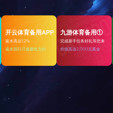
够快速处理和生成图像信息，并控制图像亮度，投射出的图像经过
]]]]]]]]]]]]]]]]]]]]]
户长期持续成功