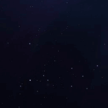
未找到相应参数组，请于后台属性模板中添加
上一个
车载光学镜头、模组
下一个
车载照明
联系开云集团官网
光学产品（销售联系人-国内市场） Optical produc
联系人: 王小姐 Contact per
移动手机:13229441046 Tel:
服务邮箱:customercare@lcetron.com Emai
发展历程
规划蓝图
技术创新
人才发展
爱游戏体育平台（上海）责任有限公司官网
|
开云电子_开云电