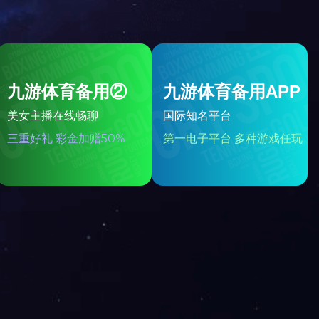
多次反射和放大之后投影到挡风玻璃前方。